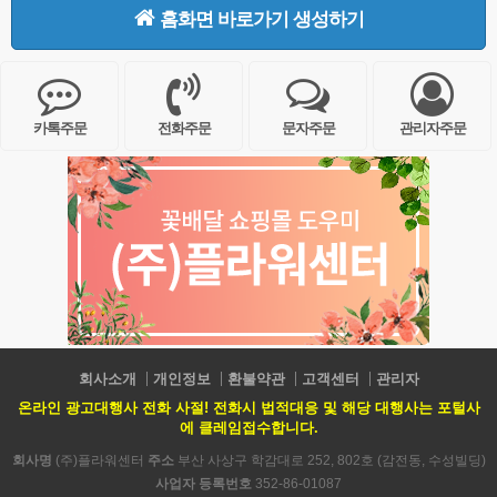
홈화면 바로가기 생성하기
카톡주문
전화주문
문자주문
관리자주문
회사소개
개인정보
환불약관
고객센터
관리자
온라인 광고대행사 전화 사절! 전화시 법적대응 및 해당 대행사는 포털사
에 클레임접수합니다.
회사명
(주)플라워센터
주소
부산 사상구 학감대로 252, 802호 (감전동, 수성빌딩)
사업자 등록번호
352-86-01087