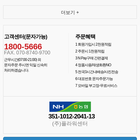
더보기 +
고객센터(문자가능)
주문혜택
1800-5666
1
회원가입시 2천원적립
2
주문시 1천원적립
FAX. 070-8740-9700
3
N Pay구매 간편결제
근무시간(07:00-21:00) 외
문자주문 주시면 익일 신속히
4
정품사용/재생화환NO
처리하겠습니다.
5
전국3시간내배송/사진전송
6
대표번호 문자주문가능
7
모바일 부고장-무료서비스
351-1012-2041-13
(주)플라워센터