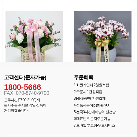
고객센터(문자가능)
주문혜택
1800-5666
1
회원가입시 2천원적립
2
주문시 1천원적립
FAX. 070-8740-9700
3
N Pay구매 간편결제
근무시간(07:00-21:00) 외
문자주문 주시면 익일 신속히
4
정품사용/재생화환NO
처리하겠습니다.
5
전국3시간내배송/사진전송
6
대표번호 문자주문가능
7
모바일 부고장-무료서비스