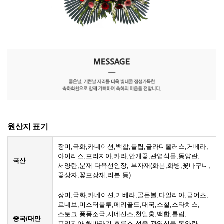
원산지 표기
장미,국화,카네이션,백합,튤립,글라디올러스,거베라,
아이리스,프리지아,카라,안개꽃,관엽식물,동양란,
국산
서양란,분재 다육선인장, 부자재(화분,화병,꽃바구니,
꽃상자,꽃포장재,리본 등)
장미,국화,카네이션,거베라,골든볼,다알리아,금어초,
르네브,미스터블루,메리골드,대국,소철,스타치스,
스토크 퐁퐁소국,시네신스,천일홍,백합,튤립,
중국/대만
프리지아,해바라기,후룩스,석죽,관엽식물,동양란,