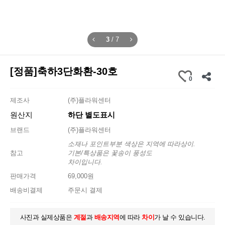
3
/
7
[정품]축하3단화환-30호
0
제조사
(주)플라워센터
원산지
하단 별도표시
브랜드
(주)플라워센터
소재나 포인트부분 색상은 지역에 따라상이.
참고
기본/특상품은 꽃송이 풍성도
차이입니다.
판매가격
69,000원
배송비결제
주문시 결제
사진과 실제상품은
계절
과
배송지역
에 따라
차이
가 날 수 있습니다.