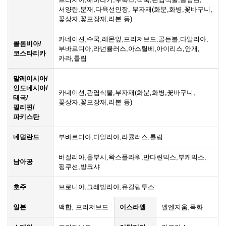
서양란,분재,다육선인장, 부자재(화분,화병,꽃바구니,
꽃상자,꽃포장재,리본 등)
카네이션,수국,레몬잎,프리저브드,골든볼,다알리아,
콜롬비아/
부바르디아,라넌큘러스,아스틸베,아이리스,안개,
코스타리카
카라,튤립
말레이시아/
인도네시아/
카네이션,관엽식물,부자재(화분,화병,꽃바구니,
태국/
꽃상자,꽃포장재,리본 등)
필리핀/
파키스탄
네덜란드
부바르디아,다알리아,라큘러스,튤립
버질리아,울부시,왁스플라워,만다린믹스,부케믹스,
남아공
핑쿠션,방크샤
호주
브로니아,그레빌리아,유칼립투스
일본
백합, 프리저브드
이스라엘
엘엔지움,목화