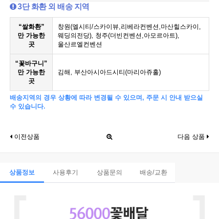
3단 화환 외 배송 지역
“쌀화환”
창원(엘시티/스카이뷰,리베라컨벤션,마산힐스카이,
만 가능한
웨딩의전당), 청주(더빈컨벤션,아모르아트),
곳
울산르엘컨벤션
“꽃바구니”
만 가능한
김해, 부산아시아드시티(마리아쥬홀)
곳
배송지역의 경우 상황에 따라 변경될 수 있으며, 주문 시 안내 받으실
수 있습니다.
이전상품
다음 상품
상품정보
사용후기
상품문의
배송/교환