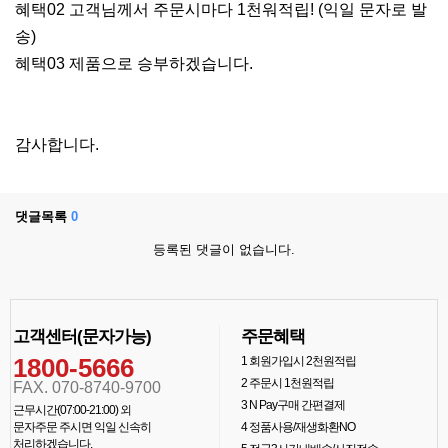
혜택02 고객님께서 주문시마다 1천워적립! (익일 문자로 발
송)
혜택03 제품으로 승부하겠습니다.
감사합니다.
댓글목록
0
등록된 댓글이 없습니다.
고객센터(문자가능)
주문혜택
1800-5666
1
회원가입시 2천원적립
2
주문시 1천원적립
FAX. 070-8740-9700
3
N Pay구매 간편결제
근무시간(07:00-21:00) 외
문자주문 주시면 익일 신속히
4
정품사용/재생화환NO
처리하겠습니다.